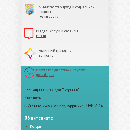
Министерство труда и социальной
защиты
rosmintrud.ru
Раздел "Услуги и сервисы"
mos.ru
Активный гражданин
ag.mos.ru
Портал государственных услуг
gosuslugi.ru
ГБУ Социальный дом "Ступино"
Контакты
г. Ступино, село Лужники, территория ПНИ № 13.
Об интернате
История