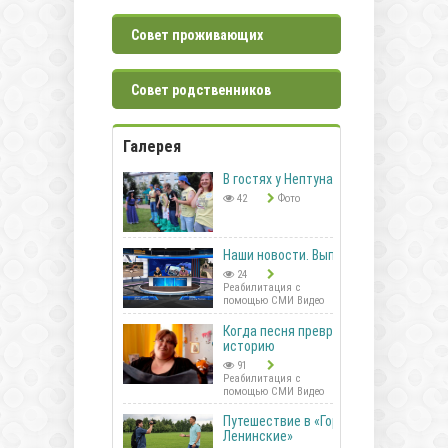
Совет проживающих
Совет родственников
Галерея
В гостях у Нептуна
42
Фото
Наши новости. Выпуск 41
24
Реабилитация с
помощью СМИ Видео
Когда песня превращается в
историю
91
Реабилитация с
помощью СМИ Видео
Путешествие в «Горки
Ленинские»