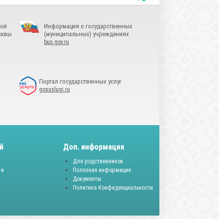
ной
Информация о государственных
сквы
(муниципальных) учреждениях
bus.gov.ru
Портал государственных услуг
gosuslugi.ru
й
Доп. информация
Для родственников
 и
Полезная информация
Документы
Политика Конфиденциальности