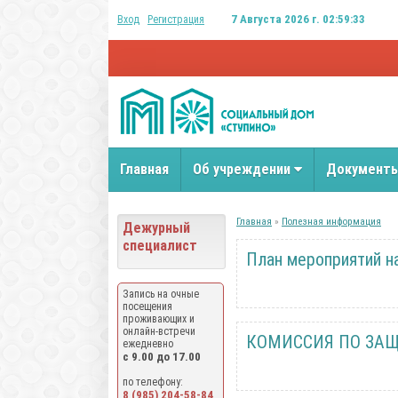
7 Августа 2026 г. 02:59:34
Вход
Регистрация
Главная
Об учреждении
Документ
Главная
»
Полезная информация
Дежурный
специалист
План мероприятий на
Запись на очные
посещения
проживающих и
онлайн-встречи
КОМИССИЯ ПО ЗАЩ
ежедневно
с 9.00 до 17.00
по телефону:
8 (985) 204-58-84