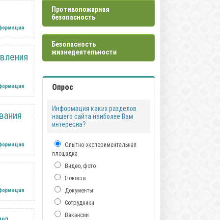
Противопожарная
безопасность
нформация
Безопасность
жизнедеятельности
авления
Опрос
нформация
Информация каких разделов
вания
нашего сайта наиболее Вам
интересна?
нформация
Опытно-экспериментальная
площадка
Видео, фото
Новости
нформация
Документы
Сотрудники
Вакансии
ия