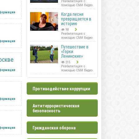
Реабилитация с
помощью СМИ Видео
нформация
Когда песня
превращается в
историю
90
Реабилитация с
помощью СМИ Видео
нформация
Путешествие в
«Горки
Ленинские»
оскве
215
Реабилитация с
нформация
помощью СМИ Видео
Противодействие коррупции
нформация
Антитеррористическая
безопасность
Гражданская оборона
нформация