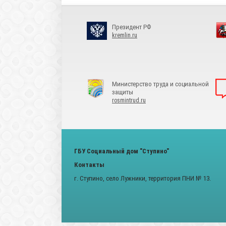
Президент РФ
kremlin.ru
Министерство труда и социальной
защиты
rosmintrud.ru
ГБУ Социальный дом "Ступино"
Контакты
г. Ступино, село Лужники, территория ПНИ № 13.