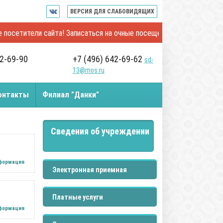
ВЕРСИЯ ДЛЯ СЛАБОВИДЯЩИХ
ители сайта! Записаться на очные посещения и онлайн-встречи с 
42-69-90
+7 (496) 642-69-62
sd-
13@mos.ru
онтакты
Филиал "Данки"
Сведения об учреждении
нформация
Электронная приемная
Платные услуги
нформация