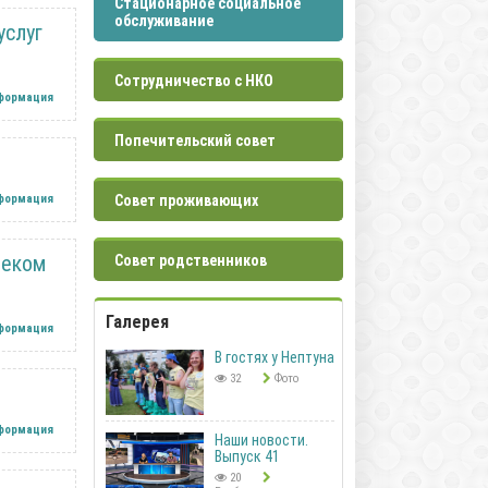
Стационарное социальное
обслуживание
услуг
Сотрудничество с НКО
нформация
Попечительский совет
нформация
Совет проживающих
реком
Совет родственников
Галерея
нформация
В гостях у Нептуна
32
Фото
нформация
Наши новости.
Выпуск 41
20