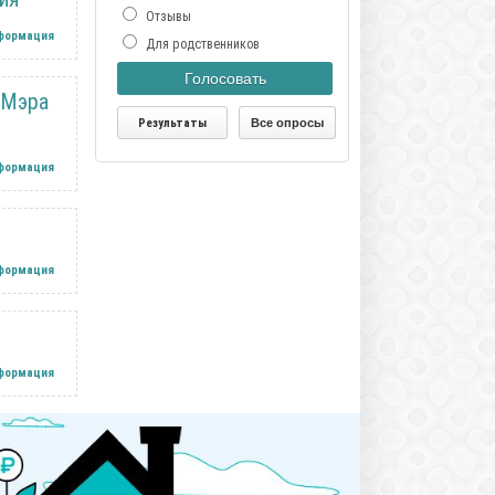
Отзывы
нформация
Для родственников
Голосовать
 Мэра
Результаты
Все опросы
нформация
нформация
нформация