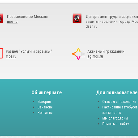
Правительство Москвы
Департамент труда и социаль
защиты населения города Мо
mos.ru
dszn.ru
Раздел "Услуги и сервисы"
Активный гражданин
mos.ru
ag.mos.ru
Об интернате
Для пользователе
История
Отзывы и пожелания
Вакансии
Расписание автобусов
Контакты
электричек
Мы благодарим
Помощь по сайту