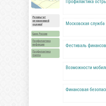
Профилактика остры
Результат
независимой
Московская служба 
оценки!
Банк России
Профилактика
Фестиваль финансов
инфекции
Профилактика
гриппа
Возможности мобиль
Финансовая безопас