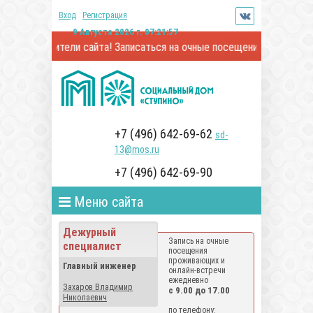
Вход
Регистрация
9 Августа 2026 г. 07:21:57
 посетители сайта! Записаться на очные посещения и онлайн-встр
+7 (496) 642-69-62
sd-
13@mos.ru
+7 (496) 642-69-90
Меню сайта
Дежурный
Запись на очные
специалист
посещения
проживающих и
Главный инженер
онлайн-встречи
ежедневно
Захаров Владимир
с 9.00 до 17.00
Николаевич
по телефону: