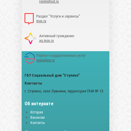
rosmintrud.ru
Раздел "Услуги и сервисы"
mos.ru
Активный гражданин
ag.mos.ru
Портал государственных услуг
gosuslugi.ru
ГБУ Социальный дом "Ступино"
Контакты
г. Ступино, село Лужники, территория ПНИ № 13.
Об интернате
История
Вакансии
Контакты