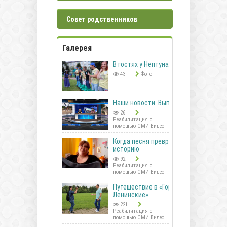
Совет родственников
Галерея
В гостях у Нептуна
43
Фото
Наши новости. Выпуск 41
26
Реабилитация с
помощью СМИ Видео
Когда песня превращается в
историю
92
Реабилитация с
помощью СМИ Видео
Путешествие в «Горки
Ленинские»
221
Реабилитация с
помощью СМИ Видео