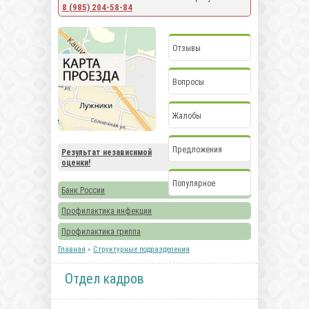
8 (985) 204-58-84
Отзывы
Вопросы
Жалобы
Предложения
Результат независимой
оценки!
Популярное
Банк России
Профилактика инфекции
Профилактика гриппа
Главная
»
Структурные подразделения
Отдел кадров