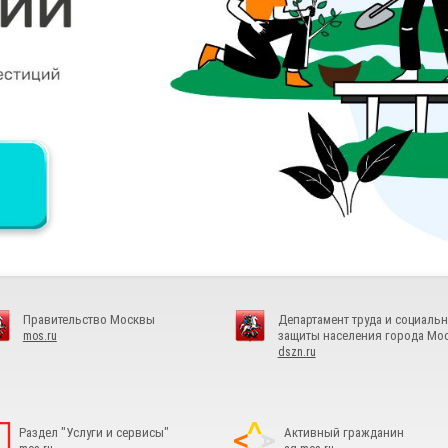
Правительство Москвы
Департамент труда и социаль
защиты населения города Мо
mos.ru
dszn.ru
Раздел "Услуги и сервисы"
Активный гражданин