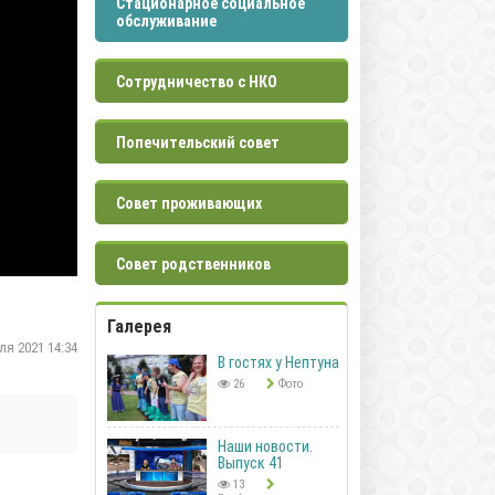
Стационарное социальное
обслуживание
Сотрудничество с НКО
Попечительский совет
Совет проживающих
Совет родственников
Галерея
я 2021 14:34
В гостях у Нептуна
26
Фото
Наши новости.
Выпуск 41
13