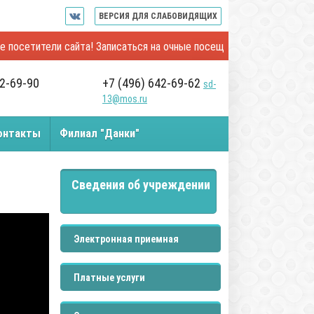
ВЕРСИЯ ДЛЯ СЛАБОВИДЯЩИХ
тели сайта! Записаться на очные посещения и онлайн-встречи с п
42-69-90
+7 (496) 642-69-62
sd-
13@mos.ru
онтакты
Филиал "Данки"
Сведения об учреждении
Электронная приемная
Платные услуги