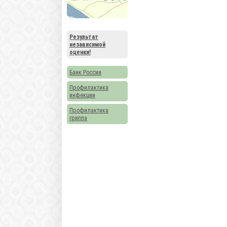
Результат
независимой
оценки!
Банк России
Профилактика
инфекции
Профилактика
гриппа