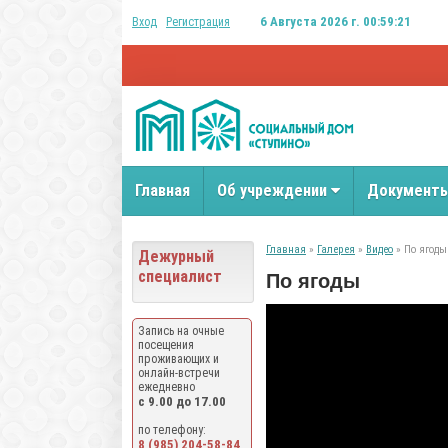
6 Августа 2026 г. 00:59:22
Вход
Регистрация
Главная
Об учреждении
Документ
Главная
»
Галерея
»
Видео
» По ягоды
Дежурный
специалист
По ягоды
Запись на очные
посещения
проживающих и
онлайн-встречи
ежедневно
с 9.00 до 17.00
по телефону:
8 (985) 204-58-84