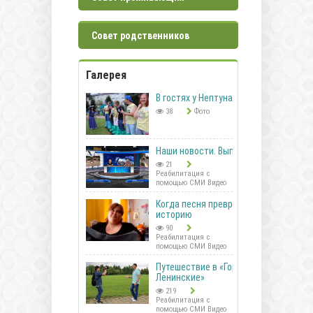
Совет родственников
Галерея
В гостях у Нептуна
38
Фото
Наши новости. Выпуск 41
21
Реабилитация с
помощью СМИ Видео
Когда песня превращается в
историю
90
Реабилитация с
помощью СМИ Видео
Путешествие в «Горки
Ленинские»
219
Реабилитация с
помощью СМИ Видео