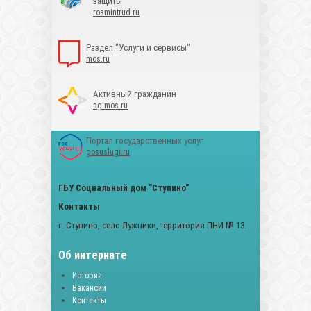
защиты
rosmintrud.ru
Раздел "Услуги и сервисы"
mos.ru
Активный гражданин
ag.mos.ru
Портал государственных услуг
gosuslugi.ru
ГБУ Социальный дом "Ступино"
Контакты
г. Ступино, село Лужники, территория ПНИ № 13.
Об интернате
История
Вакансии
Контакты