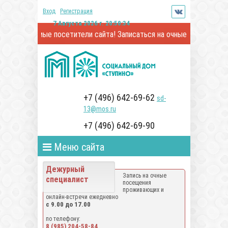
Вход
Регистрация
7 Августа 2026 г. 20:50:35
Уважаемые посетители сайта! Записаться на очные посещения и он
+7 (496) 642-69-62
sd-
13@mos.ru
+7 (496) 642-69-90
Меню сайта
Дежурный
Запись на очные
специалист
посещения
проживающих и
онлайн-встречи ежедневно
с 9.00 до 17.00
по телефону:
8 (985) 204-58-84