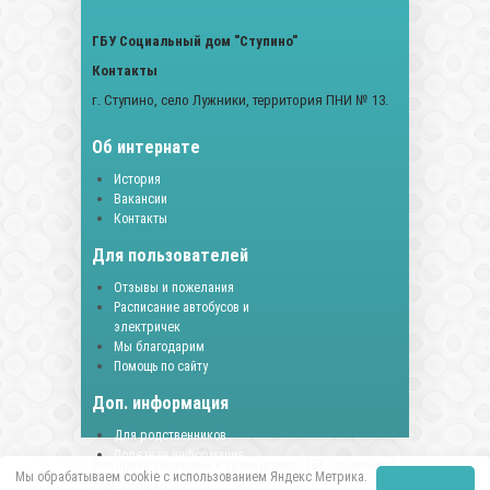
ГБУ Социальный дом "Ступино"
Контакты
г. Ступино, село Лужники, территория ПНИ № 13.
Об интернате
История
Вакансии
Контакты
Для пользователей
Отзывы и пожелания
Расписание автобусов и
электричек
Мы благодарим
Помощь по сайту
Доп. информация
Для родственников
Полезная информация
Все права защищены и принадлежат ГБУ Социальный
Документы
Мы обрабатываем cookie с использованием Яндекс Метрика.
дом "Ступино".