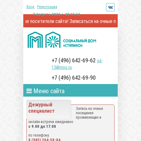
Вход
Регистрация
7 Августа 2026 г. 20:15:16
важаемые посетители сайта! Записаться на очные посещения и онл
+7 (496) 642-69-62
sd-
13@mos.ru
+7 (496) 642-69-90
Меню сайта
Дежурный
Запись на очные
специалист
посещения
проживающих и
онлайн-встречи ежедневно
с 9.00 до 17.00
по телефону:
8 (985) 204-58-84