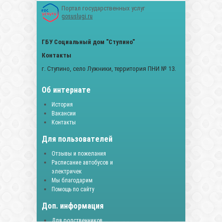
Портал государственных услуг
gosuslugi.ru
ГБУ Социальный дом "Ступино"
Контакты
г. Ступино, село Лужники, территория ПНИ № 13.
Об интернате
История
Вакансии
Контакты
Для пользователей
Отзывы и пожелания
Расписание автобусов и
электричек
Мы благодарим
Помощь по сайту
Доп. информация
Для родственников