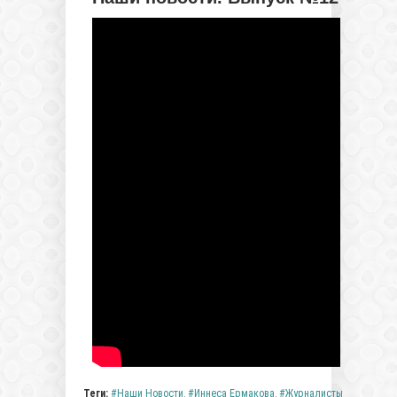
Теги:
Наши Новости
,
Иннеса Ермакова
,
Журналисты