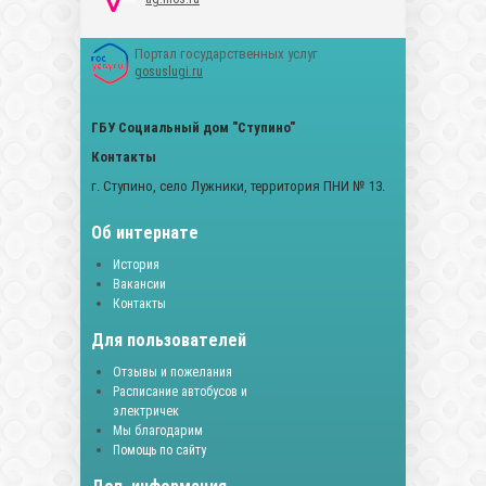
Портал государственных услуг
gosuslugi.ru
ГБУ Социальный дом "Ступино"
Контакты
г. Ступино, село Лужники, территория ПНИ № 13.
Об интернате
История
Вакансии
Контакты
Для пользователей
Отзывы и пожелания
Расписание автобусов и
электричек
Мы благодарим
Помощь по сайту