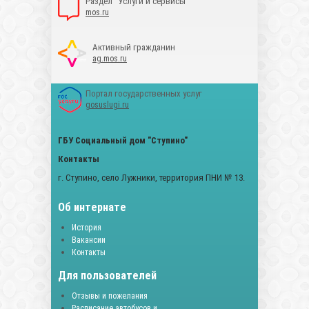
Раздел "Услуги и сервисы"
mos.ru
Активный гражданин
ag.mos.ru
Портал государственных услуг
gosuslugi.ru
ГБУ Социальный дом "Ступино"
Контакты
г. Ступино, село Лужники, территория ПНИ № 13.
Об интернате
История
Вакансии
Контакты
Для пользователей
Отзывы и пожелания
Расписание автобусов и