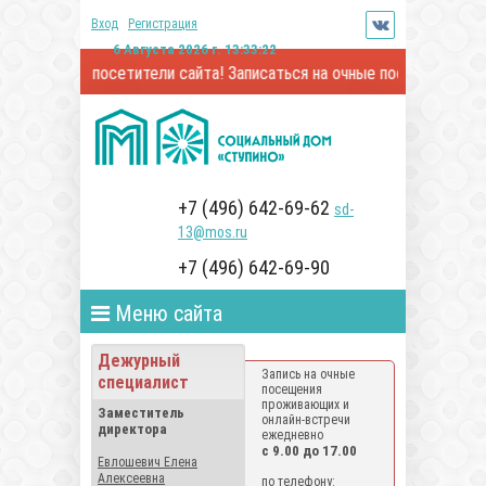
Вход
Регистрация
6 Августа 2026 г. 13:33:22
аемые посетители сайта! Записаться на очные посещения и онлайн
+7 (496) 642-69-62
sd-
13@mos.ru
+7 (496) 642-69-90
Меню сайта
Дежурный
Запись на очные
специалист
посещения
проживающих и
Заместитель
онлайн-встречи
директора
ежедневно
с 9.00 до 17.00
Евлошевич Елена
Алексеевна
по телефону: