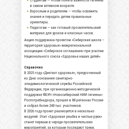
Студентам — чтобы понять важность гигиены
в самом активном возрасте.
Взрослым и родителям — чтобы освежить
знания и передать детям правильные
ориентиры.
Педагогам — как готовый просветительский
материал для уроков и классных часов.
Акция поддержана проектом «Сибирская школа –
территория здоровья» межрегиональной
ассоциации «Сибирское соглашение» при участии
Национального союза «Здоровье наших детей».
Справочно
В 2025 году «Диктант здоровья», приуроченный
ко Дню основания санитарно-
эпидемиологической службы Российской
Федерации, при организационно-методической
поддержке ФБУН «Новосибирский НИИ гигиены»
Роспотребнадзора, прошел в 88 регионах России
и собрал более 248 тыс. участников.
В 2026 году проект реализуется в несколько
модулей. Этап «Здоровая улыбка и чистые руки»
станет первым в череде просветительских
мероприятий, за которым последуют треки,