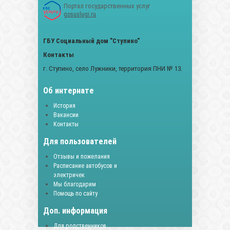
Портал государственных услуг
gosuslugi.ru
ГБУ Социальный дом "Ступино"
Контакты
г. Ступино, село Лужники, территория ПНИ № 13.
Об интернате
История
Вакансии
Контакты
Для пользователей
Отзывы и пожелания
Расписание автобусов и
электричек
Мы благодарим
Помощь по сайту
Доп. информация
Для родственников