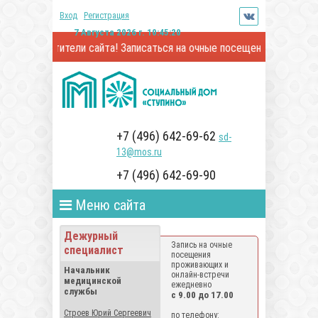
Вход
Регистрация
7 Августа 2026 г. 10:45:21
е посетители сайта! Записаться на очные посещения и онлайн-вст
+7 (496) 642-69-62
sd-
13@mos.ru
+7 (496) 642-69-90
Меню сайта
Дежурный
Запись на очные
специалист
посещения
проживающих и
Начальник
онлайн-встречи
медицинской
ежедневно
службы
с 9.00 до 17.00
Строев Юрий Сергеевич
по телефону: