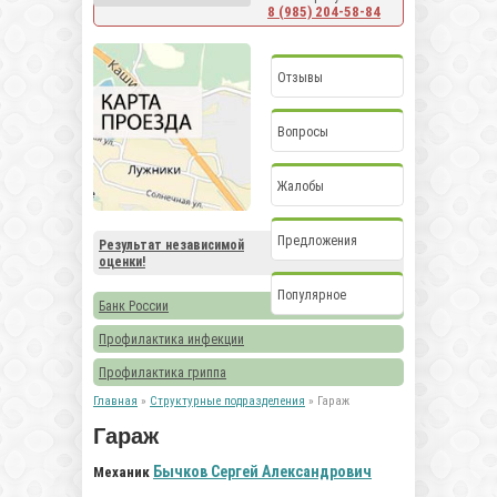
8 (985) 204-58-84
Отзывы
Вопросы
Жалобы
Предложения
Результат независимой
оценки!
Популярное
Банк России
Профилактика инфекции
Профилактика гриппа
Главная
»
Структурные подразделения
» Гараж
Гараж
Бычков Сергей Александрович
Механик