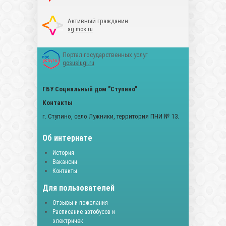
Активный гражданин
ag.mos.ru
Портал государственных услуг
gosuslugi.ru
ГБУ Социальный дом "Ступино"
Контакты
г. Ступино, село Лужники, территория ПНИ № 13.
Об интернате
История
Вакансии
Контакты
Для пользователей
Отзывы и пожелания
Расписание автобусов и
электричек