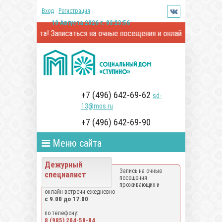
Вход
Регистрация
10 Августа 2026 г. 03:23:56
ли сайта! Записаться на очные посещения и онлайн-встречи с про
+7 (496) 642-69-62
sd-
13@mos.ru
+7 (496) 642-69-90
Меню сайта
Дежурный
Запись на очные
специалист
посещения
проживающих и
онлайн-встречи ежедневно
с 9.00 до 17.00
по телефону:
8 (985) 204-58-84