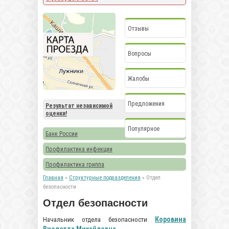
Отзывы
Вопросы
Жалобы
Предложения
Результат независимой
оценки!
Популярное
Банк России
Профилактика инфекции
Профилактика гриппа
Главная
»
Структурные подразделения
» Отдел
безопасности
Отдел безопасности
Коровина
Начальник отдела безопасности