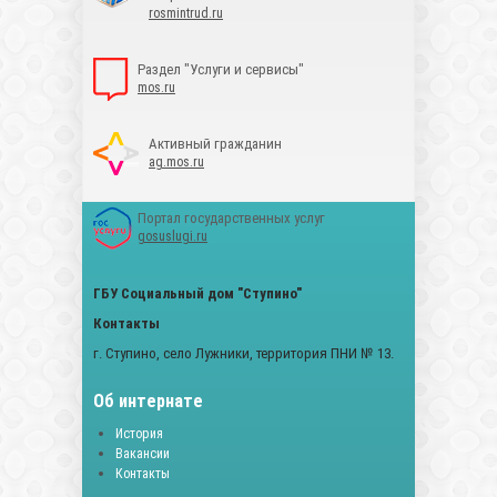
rosmintrud.ru
Раздел "Услуги и сервисы"
mos.ru
Активный гражданин
ag.mos.ru
Портал государственных услуг
gosuslugi.ru
ГБУ Социальный дом "Ступино"
Контакты
г. Ступино, село Лужники, территория ПНИ № 13.
Об интернате
История
Вакансии
Контакты