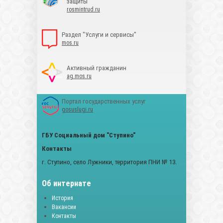
защиты
rosmintrud.ru
Раздел "Услуги и сервисы"
mos.ru
Активный гражданин
ag.mos.ru
Портал государственных услуг
gosuslugi.ru
ГБУ Социальный дом "Ступино"
Контакты
г. Ступино, село Лужники, территория ПНИ № 13.
Об интернате
История
Вакансии
Контакты