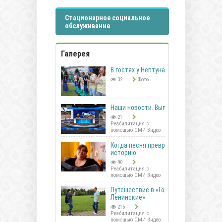
Стационарное социальное
обслуживание
Галерея
В гостях у Нептуна
32
Фото
Наши новости. Выпуск 41
21
Реабилитация с
помощью СМИ Видео
Когда песня превращается в
историю
90
Реабилитация с
помощью СМИ Видео
Путешествие в «Горки
Ленинские»
215
Реабилитация с
помощью СМИ Видео