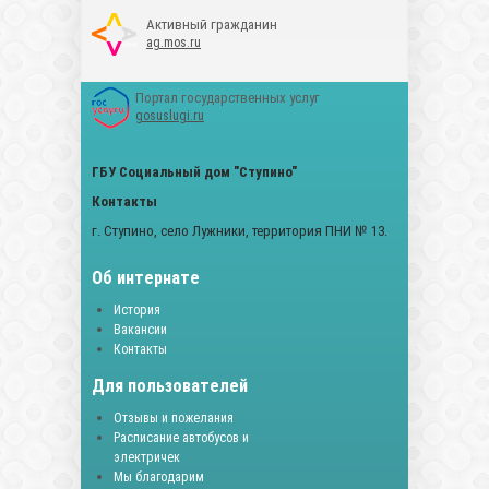
Активный гражданин
ag.mos.ru
Портал государственных услуг
gosuslugi.ru
ГБУ Социальный дом "Ступино"
Контакты
г. Ступино, село Лужники, территория ПНИ № 13.
Об интернате
История
Вакансии
Контакты
Для пользователей
Отзывы и пожелания
Расписание автобусов и
электричек
Мы благодарим