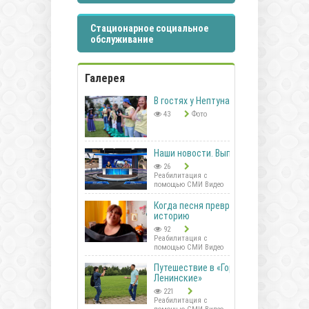
Стационарное социальное
обслуживание
Галерея
В гостях у Нептуна
43
Фото
Наши новости. Выпуск 41
26
Реабилитация с
помощью СМИ Видео
Когда песня превращается в
историю
92
Реабилитация с
помощью СМИ Видео
Путешествие в «Горки
Ленинские»
221
Реабилитация с