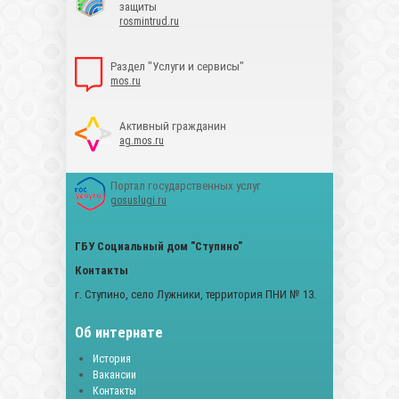
защиты
rosmintrud.ru
Раздел "Услуги и сервисы"
mos.ru
Активный гражданин
ag.mos.ru
Портал государственных услуг
gosuslugi.ru
ГБУ Социальный дом "Ступино"
Контакты
г. Ступино, село Лужники, территория ПНИ № 13.
Об интернате
История
Вакансии
Контакты