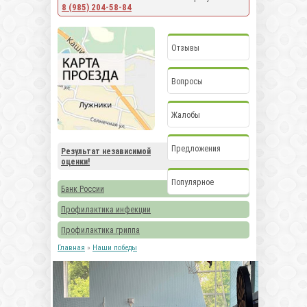
8 (985) 204-58-84
Отзывы
Вопросы
Жалобы
Предложения
Результат независимой
оценки!
Популярное
Банк России
Профилактика инфекции
Профилактика гриппа
Главная
»
Наши победы