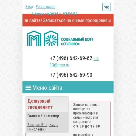
Вход
Регистрация
9 Августа 2026 г. 07:59:53
ели сайта! Записаться на очные посещения и онлайн-встречи с п
+7 (496) 642-69-62
sd-
13@mos.ru
+7 (496) 642-69-90
Меню сайта
Дежурный
Запись на очные
специалист
посещения
проживающих и
Главный инженер
онлайн-встречи
ежедневно
Захаров Владимир
с 9.00 до 17.00
Николаевич
по телефону: