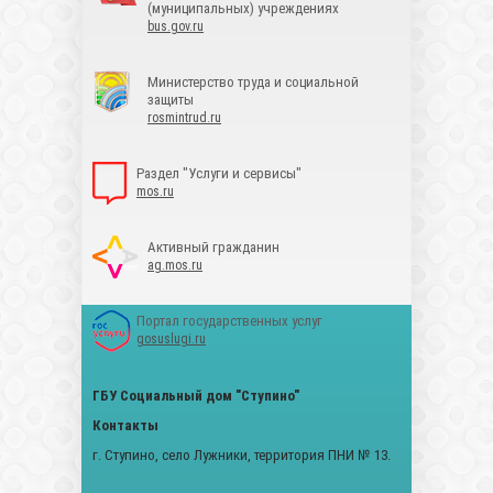
(муниципальных) учреждениях
bus.gov.ru
Министерство труда и социальной
защиты
rosmintrud.ru
Раздел "Услуги и сервисы"
mos.ru
Активный гражданин
ag.mos.ru
Портал государственных услуг
gosuslugi.ru
ГБУ Социальный дом "Ступино"
Контакты
г. Ступино, село Лужники, территория ПНИ № 13.