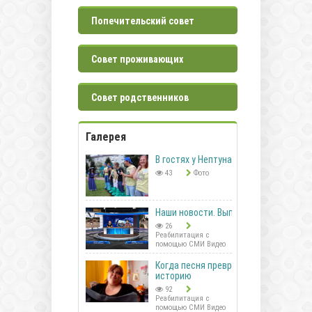
Попечительский совет
Совет проживающих
Совет родственников
Галерея
В гостях у Нептуна
43
Фото
Наши новости. Выпуск 41
26
Реабилитация с
помощью СМИ Видео
Когда песня превращается в
историю
92
Реабилитация с
помощью СМИ Видео