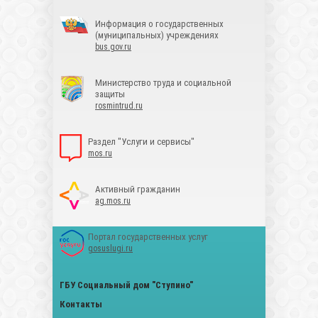
Информация о государственных
(муниципальных) учреждениях
bus.gov.ru
Министерство труда и социальной
защиты
rosmintrud.ru
Раздел "Услуги и сервисы"
mos.ru
Активный гражданин
ag.mos.ru
Портал государственных услуг
gosuslugi.ru
ГБУ Социальный дом "Ступино"
Контакты