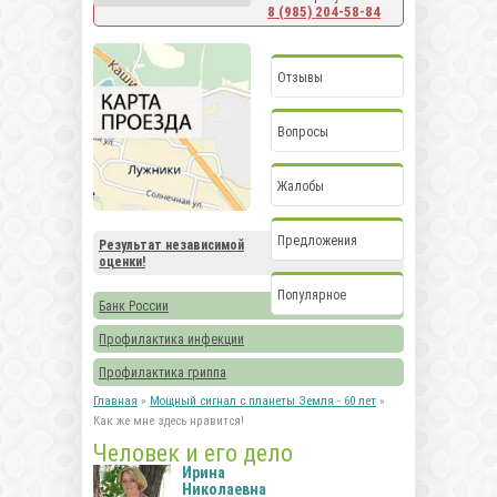
8 (985) 204-58-84
Отзывы
Вопросы
Жалобы
Предложения
Результат независимой
оценки!
Популярное
Банк России
Профилактика инфекции
Профилактика гриппа
Главная
»
Мощный сигнал с планеты Земля - 60 лет
»
Как же мне здесь нравится!
Человек и его дело
Ирина
Николаевна