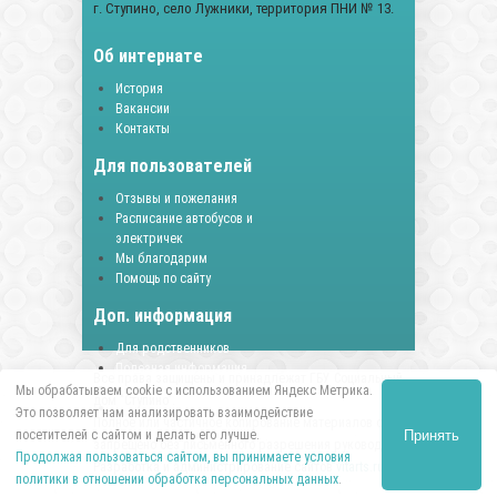
г. Ступино, село Лужники, территория ПНИ № 13.
Об интернате
История
Вакансии
Контакты
Для пользователей
Отзывы и пожелания
Расписание автобусов и
электричек
Мы благодарим
Помощь по сайту
Доп. информация
Для родственников
Полезная информация
Все права защищены и принадлежат ГБУ Социальный
Документы
Мы обрабатываем cookie с использованием Яндекс Метрика.
дом "Ступино".
Политика Конфиденциальности
Это позволяет нам анализировать взаимодействие
Полное или частичное копирование материалов сайта
Принять
посетителей с сайтом и делать его лучше.
запрещено без письменного разрешения руководства.
Продолжая пользоваться сайтом, вы принимаете условия
Разработка и администрирование сайтов
vitarts.ru
политики в отношении обработка персональных данных
.