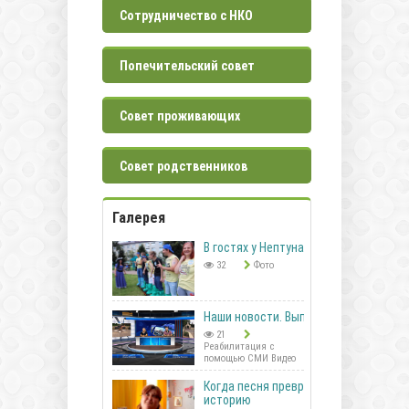
Сотрудничество с НКО
Попечительский совет
Совет проживающих
Совет родственников
Галерея
В гостях у Нептуна
32
Фото
Наши новости. Выпуск 41
21
Реабилитация с
помощью СМИ Видео
Когда песня превращается в
историю