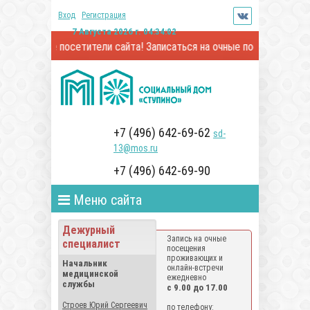
Вход
Регистрация
7 Августа 2026 г. 04:34:02
жаемые посетители сайта! Записаться на очные посещения и онлай
+7 (496) 642-69-62
sd-
13@mos.ru
+7 (496) 642-69-90
Меню сайта
Дежурный
Запись на очные
специалист
посещения
проживающих и
Начальник
онлайн-встречи
медицинской
ежедневно
службы
с 9.00 до 17.00
Строев Юрий Сергеевич
по телефону: